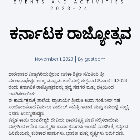
EVENTS AND ACTIVITIES
2023-24
ಕರ್ನಾಟಕ ರಾಜ್ಯೋತ್ಸವ
November 1, 2023
By
gcsteam
ಧಾರವಾಡದ ವಿದ್ಯಾಗಿರಿಯಲ್ಲಿರುವ ಜನತಾ ಶಿಕ್ಷಣ ಸಮಿತಿಯ ಶ್ರೀ
ಮಂಜುನಾಥೇಶ್ವರ ಆಂಗ್ಲ ಮಾಧ್ಯಮ ಶಾಲೆಯಲ್ಲಿ ಶುಕ್ರವಾರ ದಿನಾಂಕ
1.11.2023
ರಂದು ಕರ್ನಾಟಕ ರಾಜ್ಯೋತ್ಸವವನ್ನು ಶ್ರದ್ಧೆ, ಸಡಗರ ಮತ್ತು ಭಕ್ತಿಯಿಂದ
ಆಚರಿಸಲಾಯಿತು.
ಈ ಕಾರ್ಯಕ್ರಮಕ್ಕೆ ಶಾಲೆಯ ಪ್ರಾಚಾರ್ಯೆ ಶ್ರೀಮತಿ ಉಷಾ ಸಂತೋಷ್ ಸಹ
ಸಂಯೋಜಕರಾದ ನಿರ್ಮಲಾ ಪಾಟೀಲ್, ಸಾವಿತ್ರಿ ಗಾತಾಡೆ ಮತ್ತು ಕಮಲಾಕ್ಷಿ ಸಣ್ಣಕ್ಕಿ
ಇವರು ಉಪಸ್ಥಿತರಿದ್ದರು.
ಕನ್ನಡ ತಾಯಿ ಭುವನೇಶ್ವರಿ ದೇವಿಯ ಭಾವಚಿತ್ರಕ್ಕೆ ಪೂಜೆ ಸಲ್ಲಿಸಲಾಯಿತು.
ಮಕ್ಕಳಿಂದ ಅನೇಕ ಸಾಂಸ್ಕೃತಿಕ ಕಾರ್ಯಕ್ರಮಗಳು ಅಂದರೆ ನಾಡಗೀತೆ, ಕನ್ನಡದ
ಹಿರಿಮೆಯನ್ನು ಕುರಿತಾದ ಹಾಡುಗಳು, ಭಾಷಣ ಮತ್ತು ನೃತ್ಯಗಳು ಜರುಗಿದವು.