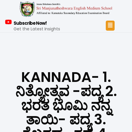
Subscribe Now!
Get the Latest Insights
KANNADA- 1.
ನಿತ್ಯೋತ್ಸವ -ಪದ್ಯ 2.
ಭರತ ಭೂಮಿ ನನ್ನ
ತಾಯಿ- ಪದ್ಯ 3.