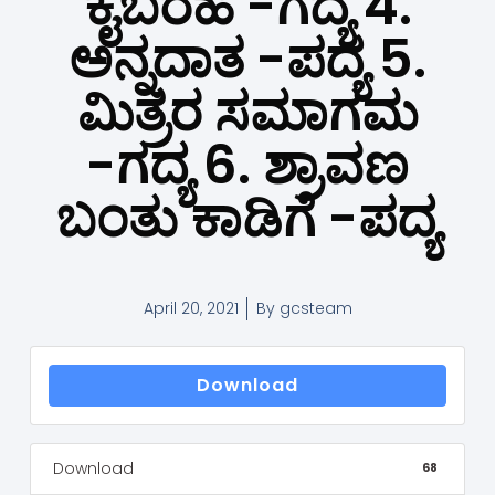
ಕೈಬರಹ -ಗದ್ಯ 4.
ಅನ್ನದಾತ -ಪದ್ಯ 5.
ಮಿತ್ರರ ಸಮಾಗಮ
-ಗದ್ಯ 6. ಶ್ರಾವಣ
ಬಂತು ಕಾಡಿಗೆ -ಪದ್ಯ
April 20, 2021
By
gcsteam
Download
Download
68