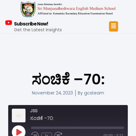
Subscribe Now!
Get the Latest Insights
ಸಂಚಿಕೆ –70:
November 24, 2023
By
gcsteam
JSS
ಸಂಚಿಕೆ –70:
1x
00:00
/
5:21