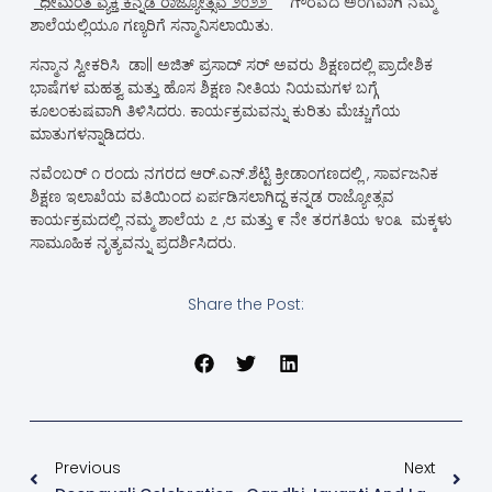
“ಧೀಮಂತ ವ್ಯಕ್ತಿ ಕನ್ನಡ ರಾಜ್ಯೋತ್ಸವ ೨೦೨೨”
ಗೌರವದ ಅಂಗವಾಗಿ ನಮ್ಮ
ಶಾಲೆಯಲ್ಲಿಯೂ ಗಣ್ಯರಿಗೆ ಸನ್ಮಾನಿಸಲಾಯಿತು.
ಸನ್ಮಾನ ಸ್ವೀಕರಿಸಿ ಡಾ|| ಅಜಿತ್ ಪ್ರಸಾದ್ ಸರ್ ಅವರು ಶಿಕ್ಷಣದಲ್ಲಿ ಪ್ರಾದೇಶಿಕ
ಭಾಷೆಗಳ ಮಹತ್ವ ಮತ್ತು ಹೊಸ ಶಿಕ್ಷಣ ನೀತಿಯ ನಿಯಮಗಳ ಬಗ್ಗೆ
ಕೂಲಂಕುಷವಾಗಿ ತಿಳಿಸಿದರು. ಕಾರ್ಯಕ್ರಮವನ್ನು ಕುರಿತು ಮೆಚ್ಚುಗೆಯ
ಮಾತುಗಳನ್ನಾಡಿದರು.
ನವೆಂಬರ್ ೧ ರಂದು ನಗರದ ಆರ್.ಎನ್.ಶೆಟ್ಟಿ ಕ್ರೀಡಾಂಗಣದಲ್ಲಿ , ಸಾರ್ವಜನಿಕ
ಶಿಕ್ಷಣ ಇಲಾಖೆಯ ವತಿಯಿಂದ ಏರ್ಪಡಿಸಲಾಗಿದ್ದ ಕನ್ನಡ ರಾಜ್ಯೋತ್ಸವ
ಕಾರ್ಯಕ್ರಮದಲ್ಲಿ ನಮ್ಮ ಶಾಲೆಯ ೭ ,೮ ಮತ್ತು ೯ ನೇ ತರಗತಿಯ ೪೦೩ ಮಕ್ಕಳು
ಸಾಮೂಹಿಕ ನೃತ್ಯವನ್ನು ಪ್ರದರ್ಶಿಸಿದರು.
Share the Post:
Previous
Next