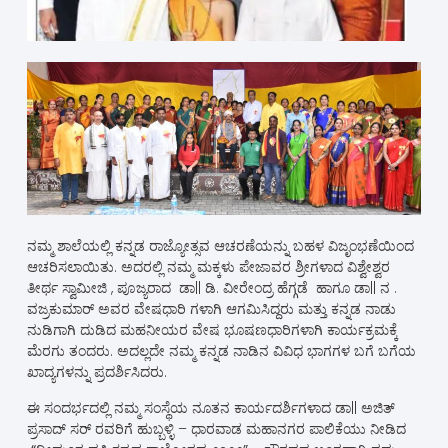
ನಮ್ಮ ಶಾಲೆಯಲ್ಲಿ ಕನ್ನಡ ರಾಜ್ಯೋತ್ಸವ ಆಚರಣೆಯನ್ನು ಬಹಳ ವಿಜೃಂಭಣೆಯಿಂದ
ಆಚರಿಸಲಾಯಿತು. ಅದರಲ್ಲಿ ನಮ್ಮ ಮಕ್ಕಳು ಪೇಜಾವರ ಶ್ರೀಗಳಾದ ವಿಶ್ವೇಶ್ವರ
ತೀರ್ಥ ಸ್ವಾಮೀಜಿ , ಪೂಜ್ಯರಾದ ಡಾ|| ಡಿ. ವೀರೇಂದ್ರ ಹೆಗ್ಗಡೆ ಹಾಗೂ ಡಾ|| ನ .
ವಜ್ರಕುಮಾರ್ ಅವರ ವೇಷಧಾರಿ ಗಳಾಗಿ ಆಗಮಿಸಿದ್ದರು ಮತ್ತು ಕನ್ನಡ ನಾಡು
ನುಡಿಗಾಗಿ ದುಡಿದ ಮಹನೀಯರ ವೇಷ ಭೂಷಣಧಾರಿಗಳಾಗಿ ಕಾರ್ಯಕ್ರಮಕ್ಕೆ
ಮೆರಗು ತಂದರು. ಅದಲ್ಲದೇ ನಮ್ಮ ಕನ್ನಡ ನಾಡಿನ ವಿವಿಧ ಭಾಗಗಳ ಬಗೆ ಬಗೆಯ
ಖಾದ್ಯಗಳನ್ನು ಪ್ರದರ್ಶಿಸಿದರು.
ಈ ಸಂದರ್ಭದಲ್ಲಿ ನಮ್ಮ ಸಂಸ್ಥೆಯ ನೂತನ ಕಾರ್ಯದರ್ಶಿಗಳಾದ ಡಾ|| ಅಜಿತ್
ಪ್ರಸಾದ್ ಸರ್ ರವರಿಗೆ ಹುಬ್ಬಳ್ಳಿ – ಧಾರವಾಡ ಮಹಾನಗರ ಪಾಲಿಕೆಯು ನೀಡಿದ