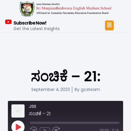
Subscribe Now!
Get the Latest Insights
ಸಂಚಿಕೆ – 21:
September 4, 2023
By
gcsteam
JSS
ಸಂಚಿಕೆ – 21:
1x
00:00
/
5:16