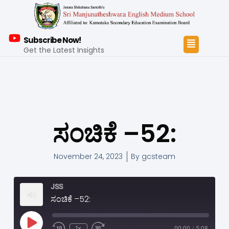
Subscribe Now!
Get the Latest Insights
ಸಂಚಿಕೆ –52:
November 24, 2023
By
gcsteam
JSS
ಸಂಚಿಕೆ –52:
1x
00:00
/
5:08